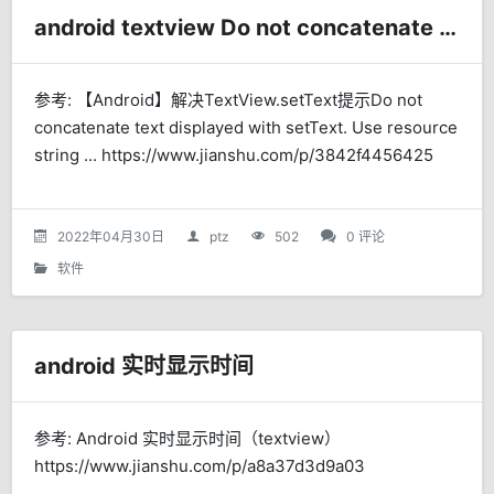
android textview Do not concatenate text displayed with setText. Use resource string ...
参考: 【Android】解决TextView.setText提示Do not
concatenate text displayed with setText. Use resource
string ... https://www.jianshu.com/p/3842f4456425
2022年04月30日
ptz
502
0 评论
软件
android 实时显示时间
参考: Android 实时显示时间（textview）
https://www.jianshu.com/p/a8a37d3d9a03