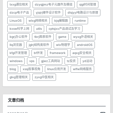
txxg通信相关
dzyqjjmz电子元器件及模组
sjgl时间管理
dzcp电子产品
yjsjrj硬件设计软件
dlsjyyl电路设计与原理
LinuxOS
wlxg网络相关
bjq编辑器
runtime
kxsw科学上网
utils
cptsjxx产品调试及学习
bgrj办公软件
tbrj图表软件
game
wyxg外语相关
llq浏览器
jglrj结构类软件
wlx物理学
androidOS
kfgl开发管理
bf并发
framework
aqxg安全相关
windows
vps
gjwz工具网站
tz投资
yd运动
blog
xssj叙事视角
linux应用开发
wlfw网络服务
glxg管理相关
zyxg中医相关
文章归档