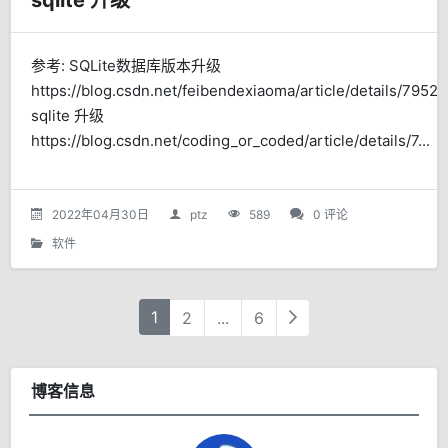
sqlite 升级
参考: SQLite数据库版本升级
https://blog.csdn.net/feibendexiaoma/article/details/7952
sqlite 升级
https://blog.csdn.net/coding_or_coded/article/details/7...
2022年04月30日
ptz
589
0 评论
软件
1
2
...
6
博客信息