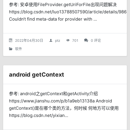
参考: 安卓使用FileProvider.getUriForFile出现问题解决
https://blog.csdn.net/luo13788507590/article/details/9861
Couldn‘t find meta-data for provider with ...
2022年04月30日
ptz
701
0 评论
软件
android getContext
参考: android之getContext和getActivity介绍
https://www.jianshu.com/p/b1a9eb13138a Android
getContext()是在哪个类的方法，何时候 何地方可以使用
https://blog.csdn.net/yixian...