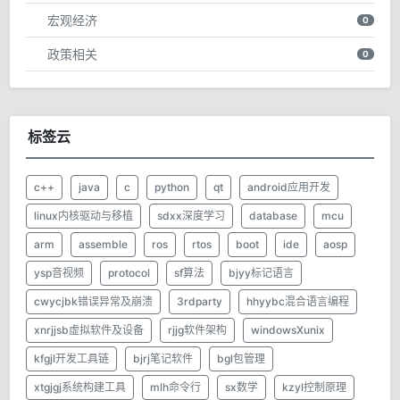
宏观经济
0
政策相关
0
标签云
c++
java
c
python
qt
android应用开发
linux内核驱动与移植
sdxx深度学习
database
mcu
arm
assemble
ros
rtos
boot
ide
aosp
ysp音视频
protocol
sf算法
bjyy标记语言
cwycjbk错误异常及崩溃
3rdparty
hhyybc混合语言编程
xnrjjsb虚拟软件及设备
rjjg软件架构
windowsXunix
kfgjl开发工具链
bjrj笔记软件
bgl包管理
xtgjgj系统构建工具
mlh命令行
sx数学
kzyl控制原理